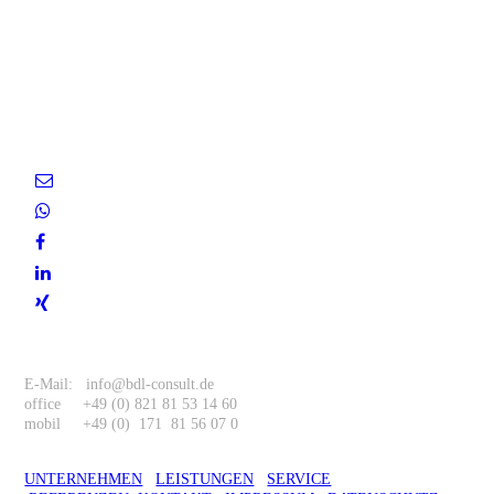
Entscheiden Sie sich für uns
als Ihren zuverlässigen
Partner.
Kontakt
E-Mail: info@bdl-consult.de
office +49 (0) 821 81 53 14 60
mobil +49 (0) 171 81 56 07 0
UNTERNEHMEN
LEISTUNGEN
SERVICE