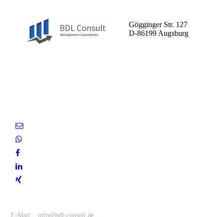
BDL Consult GmbH
Gögginger Str. 127
D-86199 Augsburg
Entscheiden Sie sich für uns
als Ihren zuverlässigen
Partner.
Kontakt
E-Mail: info@bdl-consult.de