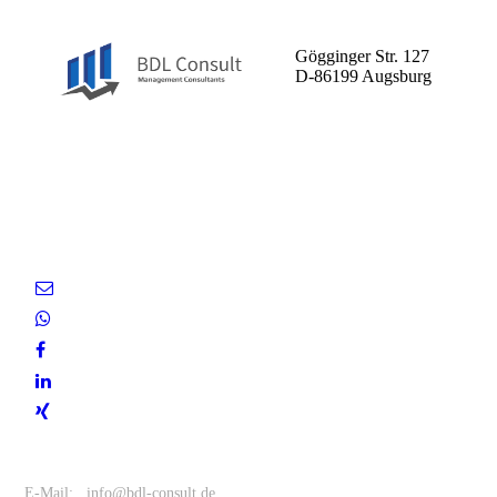
BDL Consult GmbH
Gögginger Str. 127
D-86199 Augsburg
Entscheiden Sie sich für uns
als Ihren zuverlässigen
Partner.
Kontakt
E-Mail: info@bdl-consult.de