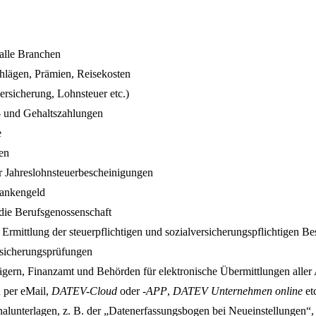
alle Branchen
hlägen, Prämien, Reisekosten
rsicherung, Lohnsteuer etc.)
n- und Gehaltszahlungen
e
en
r Jahreslohnsteuerbescheinigungen
rankengeld
ie Berufsgenossenschaft
mittlung der steuerpflichtigen und sozialversicherungspflichtigen Bes
rsicherungsprüfungen
gern, Finanzamt und Behörden für elektronische Übermittlungen aller 
n per eMail,
DATEV-Cloud
oder
-APP
,
DATEV Unternehmen online
et
alunterlagen, z. B. der „Datenerfassungsbogen bei Neueinstellungen“,