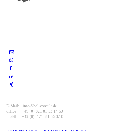
Entscheiden Sie sich für uns
als Ihren zuverlässigen
Partner.
Kontakt
E-Mail: info@bdl-consult.de
office +49 (0) 821 81 53 14 60
mobil +49 (0) 171 81 56 07 0